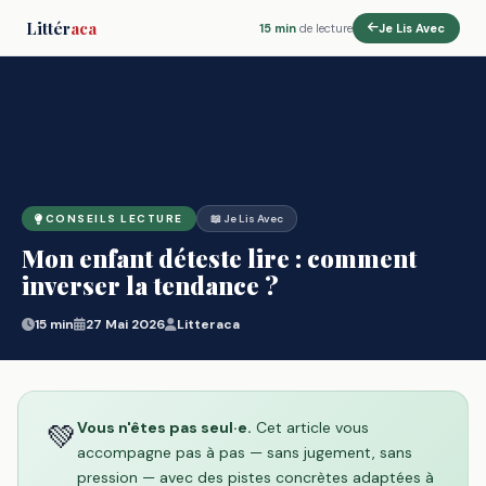
Littér
aca
15 min
de lecture
Je Lis Avec
CONSEILS LECTURE
📖 Je Lis Avec
Mon enfant déteste lire : comment
inverser la tendance ?
15 min
27 Mai 2026
Litteraca
💚
Vous n'êtes pas seul·e.
Cet article vous
accompagne pas à pas — sans jugement, sans
pression — avec des pistes concrètes adaptées à