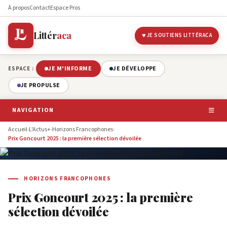
À propos
Contact
Espace Pros
Littér
aca
JE SOUTIENS LITTÉRACA
JE M'INFORME
JE DÉVELOPPE
ESPACE :
JE PROPULSE
NAVIGATION
Accueil
›
L'Actus+
›
Horizons Francophones
›
Prix Goncourt 2025 : la première sélection dévoilée
HORIZONS FRANCOPHONES
Prix Goncourt 2025 : la première
sélection dévoilée