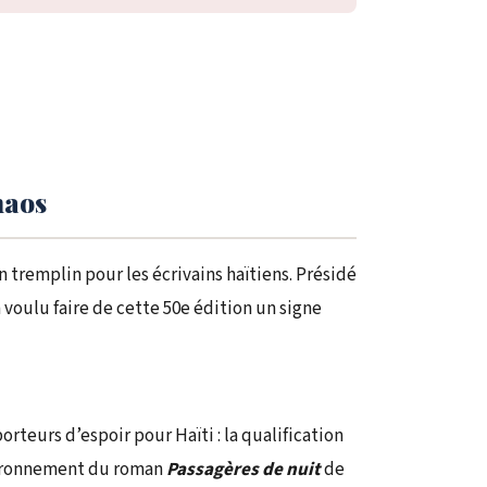
haos
n tremplin pour les écrivains haïtiens. Présidé
 a voulu faire de cette 50e édition un signe
rteurs d’espoir pour Haïti : la qualification
ouronnement du roman
Passagères de nuit
de