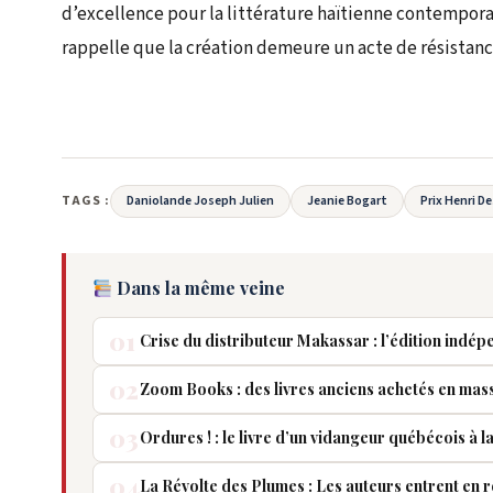
d’excellence pour la littérature haïtienne contempora
rappelle que la création demeure un acte de résistance
TAGS :
Daniolande Joseph Julien
Jeanie Bogart
Prix Henri 
Dans la même veine
01
Crise du distributeur Makassar : l’édition indép
02
Zoom Books : des livres anciens achetés en mas
03
Ordures ! : le livre d’un vidangeur québécois à
04
La Révolte des Plumes : Les auteurs entrent en r