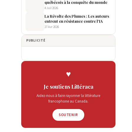
québécois à la conquête du monde
4 Juil 2026
La Révolte des Plumes : Les auteurs
entrent en résistance contre l’IA
27 Avr 2026
PUBLICITÉ
♥
Je soutiens Littéraca
Aidez-nous à faire rayonner la littérature
francophone au Canada.
SOUTENIR