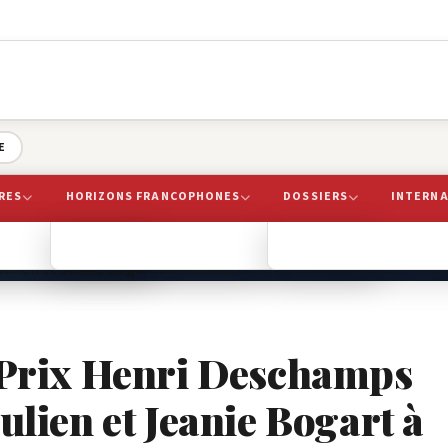
E
RES
HORIZONS FRANCOPHONES
DOSSIERS
INTERN
ande…
AIRES
IBRAIRIE
LIVRES
SCÈNES & FESTIVALS
AFRIQUE
AMÉRIQUES
EUROPE
ENTREVUES
PRIX
u Prix Henri Deschamps
ulien et Jeanie Bogart à