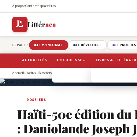
À propos
Contact
Espace Pros
Littér
aca
JE M'INFORME
JE DÉVELOPPE
JE PROPULS
ESPACE :
ACTUALITÉS
EN COULISSE
LIVRES & LITTÉRATU
Accueil
›
L'Actus+
›
Dossiers
›
Haïti-50e édition du Prix Henri Deschamps : Daniol
BIBLIOTHÈQUE
REGARDS LITTÉR
ÉDITIONS
L
DOSSIERS
Haïti-50e édition d
: Daniolande Joseph J