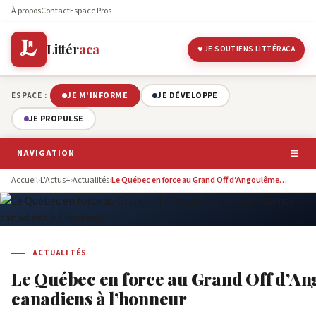
À propos
Contact
Espace Pros
Littér
aca
JE SOUTIENS LITTÉRACA
JE M'INFORME
JE DÉVELOPPE
ESPACE :
JE PROPULSE
NAVIGATION
Accueil
›
L'Actus+
›
Actualités
›
Le Québec en force au Grand Off d’Angoulême…
ACTUALITÉS
Le Québec en force au Grand Off d’Ang
canadiens à l’honneur