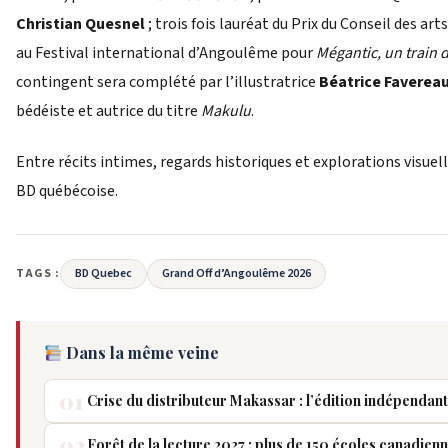
Christian Quesnel
; trois fois lauréat du Prix du Conseil des a
au Festival international d’Angoulême pour
Mégantic, un train d
contingent sera complété par l’illustratrice
Béatrice Faverea
bédéiste et autrice du titre
Makulu
.
Entre récits intimes, regards historiques et explorations visuell
BD québécoise.
TAGS :
BD Quebec
Grand Off d’Angoulême 2026
Dans la même veine
01
Crise du distributeur Makassar : l’édition indépendant
02
Forêt de la lecture 2027 : plus de 150 écoles canadien