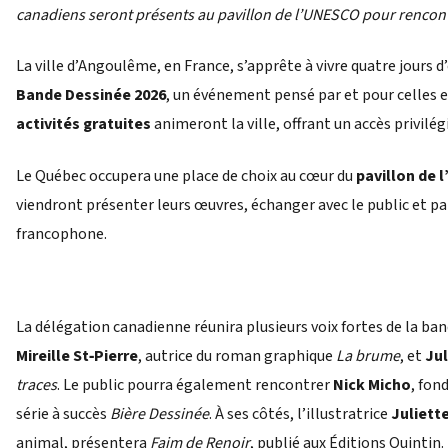
canadiens seront présents au pavillon de l’UNESCO pour rencont
La ville d’Angoulême, en France, s’apprête à vivre quatre jours d
Bande Dessinée 2026
, un événement pensé par et pour celles et 
activités gratuites
animeront la ville, offrant un accès privilég
Le Québec occupera une place de choix au cœur du
pavillon de 
viendront présenter leurs œuvres, échanger avec le public et par
francophone.
La délégation canadienne réunira plusieurs voix fortes de la ba
Mireille St‑Pierre
, autrice du roman graphique
La brume
, et
Jul
traces
. Le public pourra également rencontrer
Nick Micho
, fon
série à succès
Bière Dessinée
. À ses côtés, l’illustratrice
Juliett
animal, présentera
Faim de Renoir
, publié aux Éditions Quintin