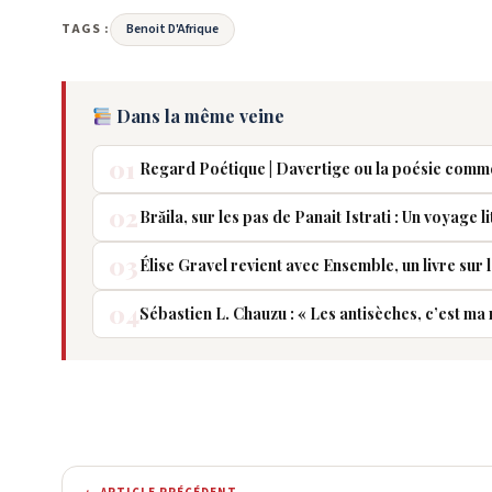
TAGS :
Benoit D'Afrique
Dans la même veine
01
Regard Poétique | Davertige ou la poésie comm
02
Brăila, sur les pas de Panait Istrati : Un voyage l
03
Élise Gravel revient avec Ensemble, un livre su
04
Sébastien L. Chauzu : « Les antisèches, c’est ma