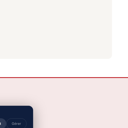
courriel
t
Gérer