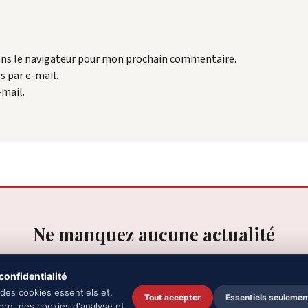
ans le navigateur pour mon prochain commentaire.
 par e-mail.
-mail.
Ne manquez aucune actualité
 nos actualités, critiques et offres d'emploi chaque mois dans votre boîte 
onfidentialité
 des cookies essentiels et,
Tout accepter
Essentiels seulemen
S'ABONNER
ord, des cookies d'analyse et