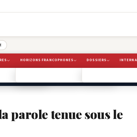
E
RES
HORIZONS FRANCOPHONES
DOSSIERS
INTERN
le…
AIRES
IBRAIRIE
LIVRES
SCÈNES & FESTIVALS
AFRIQUE
AMÉRIQUES
EUROPE
ENTREVUES
PRIX
la parole tenue sous le