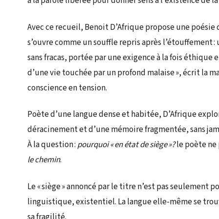
à la parole libérée pour donner sens à l’existence de l
Avec ce recueil, Benoit D’Afrique propose une poésie de
s’ouvre comme un souffle repris après l’étouffement :
sans fracas, portée par une exigence à la fois éthique e
d’une vie touchée par un profond malaise », écrit la m
conscience en tension.
Poète d’une langue dense et habitée, D’Afrique explore
déracinement et d’une mémoire fragmentée, sans jamais
À la question :
pourquoi «
en
état de si
ège
»
?
le poète ne 
le chemin
.
Le « siège » annoncé par le titre n’est pas seulement pol
linguistique, existentiel. La langue elle-même se tro
sa fragilité.