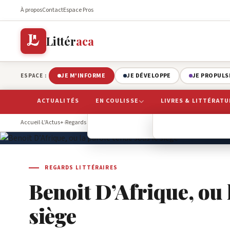
À propos
Contact
Espace Pros
Littér
aca
JE M'INFORME
JE DÉVELOPPE
JE PROPULS
ESPACE :
ACTUALITÉS
EN COULISSE
LIVRES & LITTÉRATU
Accueil
›
L'Actus+
›
Regards Littéraires
›
Benoit D’Afrique, ou la parole tenue sous 
BIBLIOTHÈQUE
REGARDS LITTÉR
ÉDITIONS
L
REGARDS LITTÉRAIRES
Benoit D’Afrique, ou 
siège