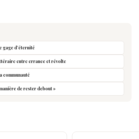
e gage d’éternité
ittéraire entre errance et révolte
r la communauté
 manière de rester debout »