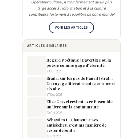
Opérateur culturel, il croit fermement qu’un plus
large accès à l’information et à la culture
contribuera fortement à l’équilibre de notre monde!
VOIR LES ARTICLES
ARTICLES SIMILAIRES
Regard Poétique | Davertige ou la
poésie comme gage d’éternité
13 Juil 2026
Brăila, sur les pas de Panait Istrati :
Un voyage littéraire entre errance et
révolte
17 Déc 2025
Élise Gravel revient avec Ensemble,
un livre sur la communauté
20 Oct 2025
Sébastien L. Chauzu : « Les
antisèches, c’est ma manière de
rester debout »
18 Oct 2025