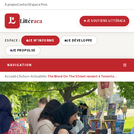
À propos
Contact
Espace Pros
Littér
aca
JE SOUTIENS LITTÉRACA
JE M'INFORME
JE DÉVELOPPE
ESPACE :
JE PROPULSE
NAVIGATION
Accueil
›
L'Actus+
›
Actualités
›
The Word On The Street revient à Toronto…