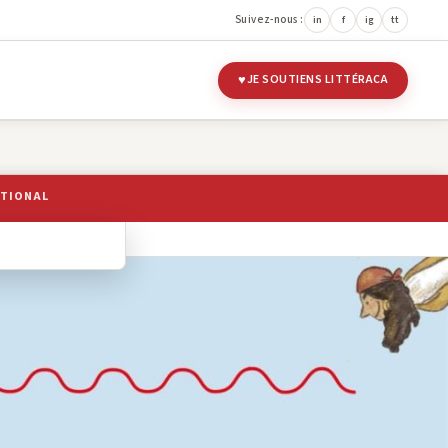
Suivez-nous :
in
f
ig
tt
JE SOUTIENS LITTÉRACA
ATIONAL
 LITTÉRAIRES