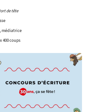
ort de tête
esse
e, médiatrice
ux 400 coups