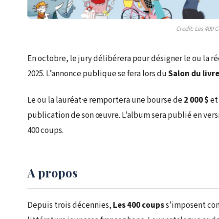
Credit: Les 400 
En octobre, le jury délibérera pour désigner le ou la 
2025. L’annonce publique se fera lors du
Salon du livr
Le ou la lauréat·e remportera une bourse de
2 000 $
et
publication de son œuvre. L’album sera publié en vers
400 coups.
A propos
Depuis trois décennies,
Les 400 coups
s’imposent com