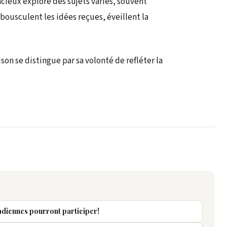
cieux explore des sujets variés, souvent
 bousculent les idées reçues, éveillent la
ison se distingue par sa volonté de refléter la
nadiennes pourront participer!