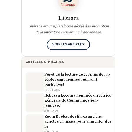
Litteraca
Littéraca est une plateforme dédiée à la promotion
de la littérature canadienne francophone.
VOIR LES ARTICLES
ARTICLES SIMILAIRES
Forêt de la lecture 2027 : plus de 150
écoles canadiennes pourront
participer!
10 Juil 2026
Rebecca Lecours nommée directrice
générale de Communication-
Jeunesse
8 Juil 2026
Zoom Books : des livres anciens
achetés en masse pour alimenter des
IA
8 Juil 2026