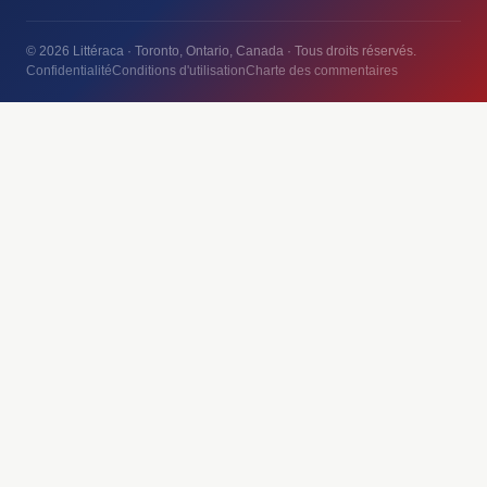
© 2026 Littéraca · Toronto, Ontario, Canada · Tous droits réservés.
Confidentialité
Conditions d'utilisation
Charte des commentaires
Essentiels
REQUIS
Nécessaires au bon fonctionnement du site — session, sécurité,
préférences. Ne peuvent pas être désactivés.
Analytique
Nous aident à comprendre comment vous utilisez le site (Google
Analytics, statistiques anonymes). Aucune donnée vendue.