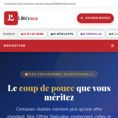
Club de lecture
Contactez-nous
À propos
Infolettres
Annoncer
Littér
aca
DEVENIR INSIDER
ESPACE :
JE M'INFORME
JE DÉVELOPPE
JE PROPULSE
JE L
NAVIGATION
DES PROGRAMMES EXCEPTIONNELS
Le
coup de pouce
que vous
méritez
Certaines réalités méritent plus qu'une offre
standard. Nos Offres Spéciales soutiennent celles et