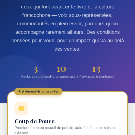
ceux qui font avancer le livre et la culture
francophone — voix sous-représentées,
communautés en plein essor, parcours qu'on
accompagne rarement ailleurs. Des conditions
pensées pour vous, pour un impact qui va au-delà
des ventes.
3
10+
13
Packs spécialisés
Partenaires actifs
Provinces & territoires
★ À découvrir en premier
Coup de Pouce
Premier roman ou recueil de poésie, auto-édité ou en maison
d'édition