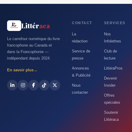
CONTACT
SERVICES
Littér
aca
La
Nos
Le carrefour numérique du livre
rédaction
Infolettres
francophone au Canada et
Service de
Club de
dans la Francophonie —
indépendant depuis 2024.
presse
lecture
Annonces
LittéraPros
En savoir plus
→
& Publicité
Devenir
Nous
Insider
contacter
Offres
spéciales
Soutenir
Littéraca