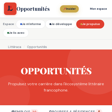
Opportunités
Insider
Mon espace
Espace :
Je m'informe
Je développe
Je propulse
Je lis avec
Littéraca
/
Opportunités
OPPORTUNITÉS
Propulsez votre carrière dans l'écosystème littéraire
francophone.
EMPLOIS
BOURSES & RÉSIDENCES
20