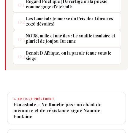
Regard Poétique | Davertige ou la poésie
01
comme gage d’éternité
Les Lauréats Jeunesse du Prix des Libraires
02
2026 dévoilés!
NOUS, mille et une îles : Le souffle insulaire et
03
pluriel de Joujou Turenne
Benoit D’Afrique, ou la parole tenue sous le
04
siège
← ARTICLE PRÉCÉDENT
Eka ashate – Ne flanche pas : un chant de
mémoire et de résistance signé Naomie
Fontaine