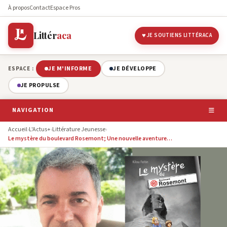
À propos
Contact
Espace Pros
Littér
aca
JE SOUTIENS LITTÉRACA
JE M'INFORME
JE DÉVELOPPE
ESPACE :
JE PROPULSE
NAVIGATION
Accueil
›
L'Actus+
›
Littérature Jeunesse
›
Le mystère du boulevard Rosemont; Une nouvelle aventure…