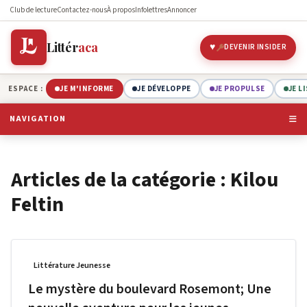
Club de lecture
Contactez-nous
À propos
Infolettres
Annoncer
Littér
aca
DEVENIR INSIDER
ESPACE :
JE M'INFORME
JE DÉVELOPPE
JE PROPULSE
JE L
NAVIGATION
Articles de la catégorie : Kilou
Feltin
Littérature Jeunesse
Le mystère du boulevard Rosemont; Une