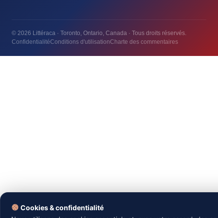
© 2026 Littéraca · Toronto, Ontario, Canada · Tous droits réservés.
Confidentialité
Conditions d'utilisation
Charte des commentaires
Essentiels
REQUIS
Nécessaires au bon fonctionnement du site — session, sécurité,
préférences. Ne peuvent pas être désactivés.
Analytique
Nous aident à comprendre comment vous utilisez le site (Google
Cookies & confidentialité
Analytics, statistiques anonymes). Aucune donnée vendue.