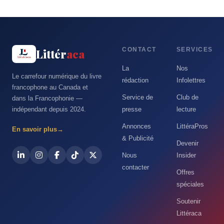
CONTACT
SERVICES
Littér
aca
La
Nos
Le carrefour numérique du livre
rédaction
Infolettres
francophone au Canada et
Service de
Club de
dans la Francophonie —
indépendant depuis 2024.
presse
lecture
Annonces
LittéraPros
En savoir plus
→
& Publicité
Devenir
Nous
Insider
contacter
Offres
spéciales
Soutenir
Littéraca