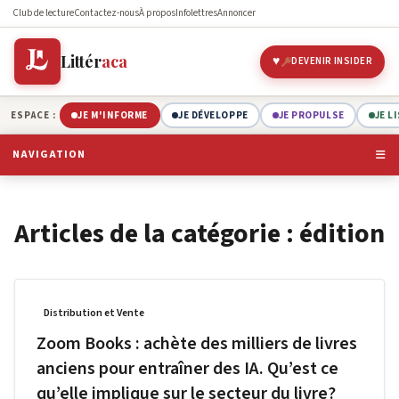
Club de lecture
Contactez-nous
À propos
Infolettres
Annoncer
Littér
aca
DEVENIR INSIDER
ESPACE :
JE M'INFORME
JE DÉVELOPPE
JE PROPULSE
JE L
NAVIGATION
Articles de la catégorie : édition
Distribution et Vente
Zoom Books : achète des milliers de livres
anciens pour entraîner des IA. Qu’est ce
qu’elle implique sur le secteur du livre?