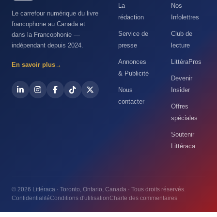
La
Nos
Le carrefour numérique du livre
rédaction
Infolettres
francophone au Canada et
Service de
Club de
dans la Francophonie —
indépendant depuis 2024.
presse
lecture
Annonces
LittéraPros
En savoir plus
→
& Publicité
Devenir
Nous
Insider
contacter
Offres
spéciales
Soutenir
Littéraca
© 2026 Littéraca · Toronto, Ontario, Canada · Tous droits réservés.
Confidentialité
Conditions d'utilisation
Charte des commentaires