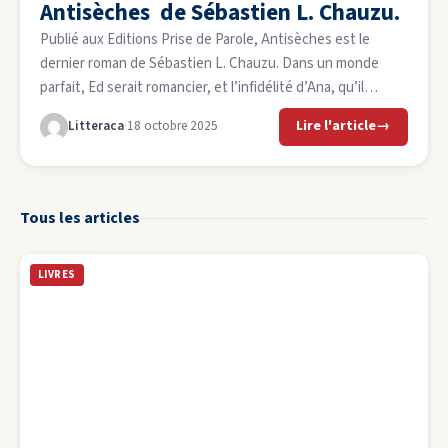
Antisèches de Sébastien L. Chauzu.
Publié aux Editions Prise de Parole, Antisèches est le
dernier roman de Sébastien L. Chauzu. Dans un monde
parfait, Ed serait romancier, et l’infidélité d’Ana, qu’il
découvre en recevant une lettre anonyme, lui indiquerait
Lire l'article
→
Litteraca
·
18 octobre 2025
que son couple requiert toute son attention. Mais Ed est
réceptionniste dans une maison d’édition qui refuse de le
publier, et, […]
Tous les articles
LIVRES