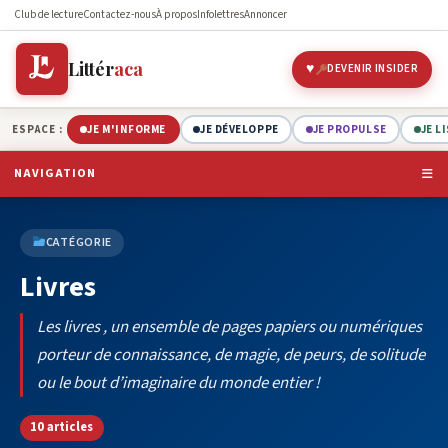
Club de lecture
Contactez-nous
À propos
Infolettres
Annoncer
Littér
aca
DEVENIR INSIDER
ESPACE :
JE M'INFORME
JE DÉVELOPPE
JE PROPULSE
JE L
NAVIGATION
CATÉGORIE
Livres
Les livres , un ensemble de pages papiers ou numériques
porteur de connaissance, de magie, de peurs, de solitude
ou le bout d’imaginaire du monde entier !
10 articles