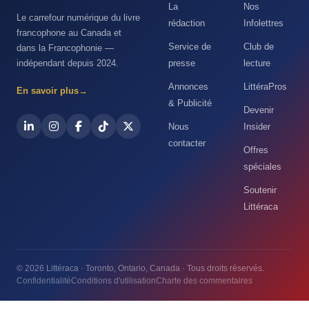
La
Nos
Le carrefour numérique du livre
rédaction
Infolettres
francophone au Canada et
Service de
Club de
dans la Francophonie —
indépendant depuis 2024.
presse
lecture
Annonces
LittéraPros
En savoir plus
→
& Publicité
Devenir
Nous
Insider
contacter
Offres
spéciales
Soutenir
Littéraca
© 2026 Littéraca · Toronto, Ontario, Canada · Tous droits réservés.
Confidentialité
Conditions d'utilisation
Charte des commentaires