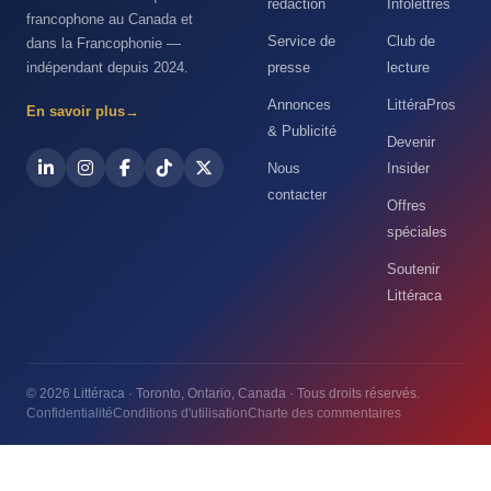
rédaction
Infolettres
francophone au Canada et
Service de
Club de
dans la Francophonie —
indépendant depuis 2024.
presse
lecture
Annonces
LittéraPros
En savoir plus
→
& Publicité
Devenir
Nous
Insider
contacter
Offres
spéciales
Soutenir
Littéraca
© 2026 Littéraca · Toronto, Ontario, Canada · Tous droits réservés.
Confidentialité
Conditions d'utilisation
Charte des commentaires