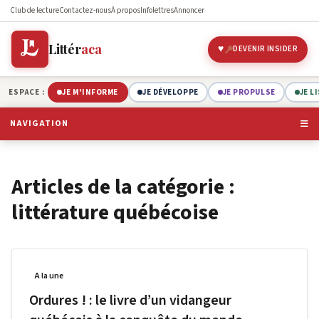
Club de lecture
Contactez-nous
À propos
Infolettres
Annoncer
Littér
aca
DEVENIR INSIDER
ESPACE :
JE M'INFORME
JE DÉVELOPPE
JE PROPULSE
JE L
NAVIGATION
Articles de la catégorie :
littérature québécoise
A la une
Ordures ! : le livre d’un vidangeur