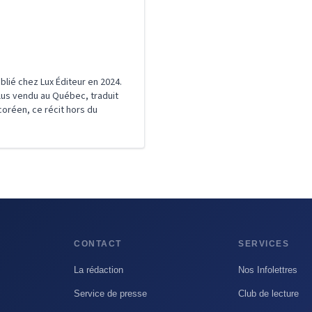
lié chez Lux Éditeur en 2024.
plus vendu au Québec, traduit
 coréen, ce récit hors du
CONTACT
SERVICES
La rédaction
Nos Infolettres
Service de presse
Club de lecture