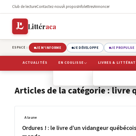
Club de lecture
Contactez-nous
À propos
Infolettres
Annoncer
Littér
aca
JE M'INFORME
JE DÉVELOPPE
JE PROPULSE
ESPACE :
ACTUALITÉS
EN COULISSE
LIVRES & LITTÉRA
BIBLIOTHÈQUE
REGARDS LITTÉRA
ÉDITIONS
LI
Articles de la catégorie : livre
A la une
Ordures ! : le livre d’un vidangeur québécoi