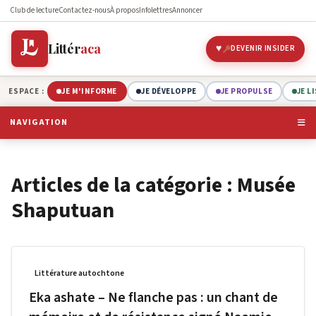
Club de lecture
Contactez-nous
À propos
Infolettres
Annoncer
Littér
aca
DEVENIR INSIDER
ESPACE :
JE M'INFORME
JE DÉVELOPPE
JE PROPULSE
JE L
NAVIGATION
Articles de la catégorie : Musée
Shaputuan
Littérature autochtone
Eka ashate – Ne flanche pas : un chant de