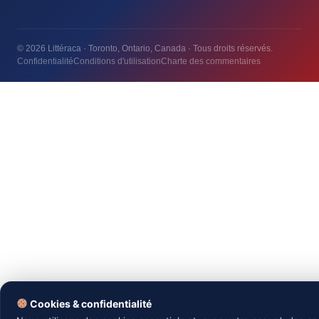
© 2026 Littéraca · Toronto, Ontario, Canada · Tous droits réservés.
Confidentialité
Conditions d'utilisation
Charte des commentaires
Essentiels
REQUIS
Nécessaires au bon fonctionnement du site — session, sécurité,
préférences. Ne peuvent pas être désactivés.
Analytique
Nous aident à comprendre comment vous utilisez le site (Google
Cookies & confidentialité
Analytics, statistiques anonymes). Aucune donnée vendue.