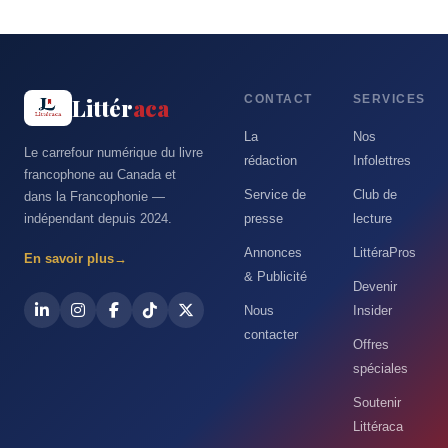
CONTACT
SERVICES
Littér
aca
La
Nos
Le carrefour numérique du livre
rédaction
Infolettres
francophone au Canada et
Service de
Club de
dans la Francophonie —
indépendant depuis 2024.
presse
lecture
Annonces
LittéraPros
En savoir plus
→
& Publicité
Devenir
Nous
Insider
contacter
Offres
spéciales
Soutenir
Littéraca