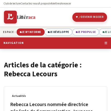
Club de lecture
Contactez-nous
À propos
Infolettres
Annoncer
Littér
aca
DEVENIR INSIDER
ESPACE :
JE M'INFORME
JE DÉVELOPPE
JE PROPULSE
JE L
NAVIGATION
Articles de la catégorie :
Rebecca Lecours
Actualités
Rebecca Lecours nommée directrice