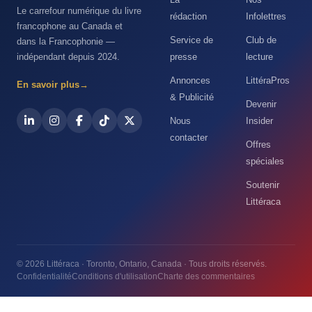
Le carrefour numérique du livre
rédaction
Infolettres
francophone au Canada et
Service de
Club de
dans la Francophonie —
indépendant depuis 2024.
presse
lecture
Annonces
LittéraPros
En savoir plus
→
& Publicité
Devenir
Nous
Insider
contacter
Offres
spéciales
Soutenir
Littéraca
© 2026 Littéraca · Toronto, Ontario, Canada · Tous droits réservés.
Confidentialité
Conditions d'utilisation
Charte des commentaires