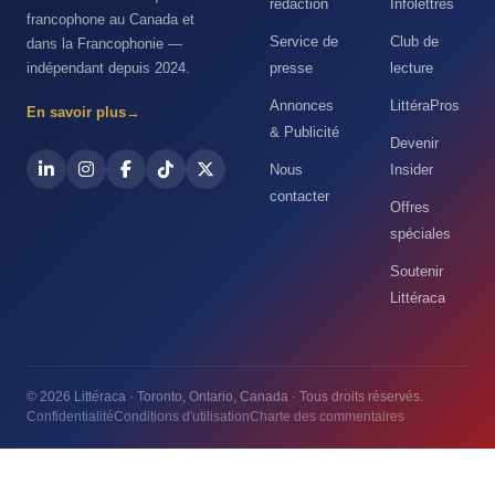
rédaction
Infolettres
francophone au Canada et
Service de
Club de
dans la Francophonie —
indépendant depuis 2024.
presse
lecture
Annonces
LittéraPros
En savoir plus
→
& Publicité
Devenir
Nous
Insider
contacter
Offres
spéciales
Soutenir
Littéraca
© 2026 Littéraca · Toronto, Ontario, Canada · Tous droits réservés.
Confidentialité
Conditions d'utilisation
Charte des commentaires