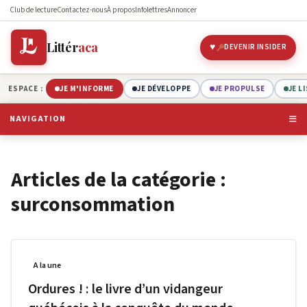
Club de lecture
Contactez-nous
À propos
Infolettres
Annoncer
Littér
aca
DEVENIR INSIDER
ESPACE :
JE M'INFORME
JE DÉVELOPPE
JE PROPULSE
JE L
NAVIGATION
Articles de la catégorie :
surconsommation
A la une
Ordures ! : le livre d’un vidangeur