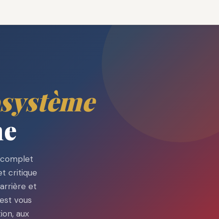
PROS
osystème
ne
e complet
t critique
arrière et
est vous
ion, aux