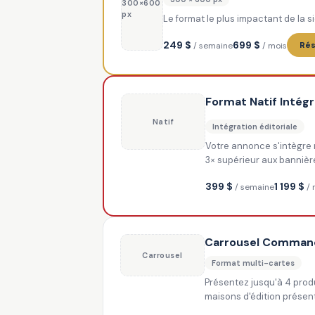
300×600
px
Le format le plus impactant de la si
249 $
699 $
Rés
/ semaine
/ mois
Format Natif Intég
Natif
Intégration éditoriale
Votre annonce s'intègre na
3× supérieur aux banniè
399 $
1 199 $
/ semaine
/ 
Carrousel Comman
Carrousel
Format multi-cartes
Présentez jusqu'à 4 produ
maisons d'édition présen