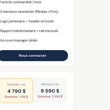
1 article commandité / mois
✓
2 mentions newsletter (Médias + Pros)
✓
Logo partenaire — header et footer
✓
Rapport hebdomadaire + call mensuel
✓
Account manager dédié
✓
Nous contacter
Premium / an
Visibilité+ / an
9 590 $
4 790 $
Économie : 2 398 $
Économie : 1 198 $