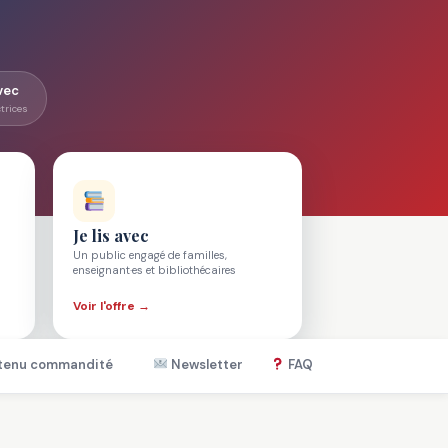
avec
trices
Je lis avec
Un public engagé de familles,
enseignant·es et bibliothécaires
Voir l'offre →
tenu commandité
Newsletter
FAQ
Nous contact