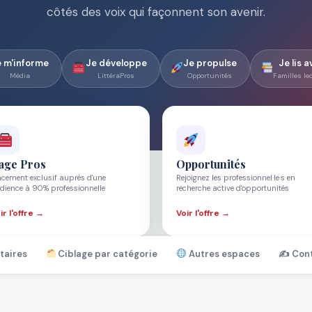
côtés des voix qui façonnent son avenir.
e m'informe
Je développe
Je propulse
Je lis 
Média
LittéraPros
Opportunités
Familles lec
age Pros
Opportunités
acement exclusif auprès d'une
Rejoignez les professionnel·le·s en
dience à 90% professionnelle
recherche active d'opportunités
ir l'offre →
Voir l'offre →
taires
Ciblage par catégorie
Autres espaces
✍️ Con