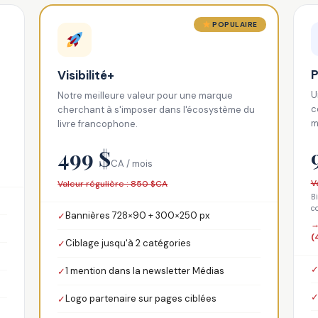
POPULAIRE
P
Visibilité+
U
Notre meilleure valeur pour une marque
c
cherchant à s'imposer dans l'écosystème du
m
livre francophone.
499 $
CA / mois
V
Valeur régulière : 850 $CA
B
c
Bannières 728×90 + 300×250 px
✓
→
(
Ciblage jusqu'à 2 catégories
✓
1 mention dans la newsletter Médias
✓
Logo partenaire sur pages ciblées
✓