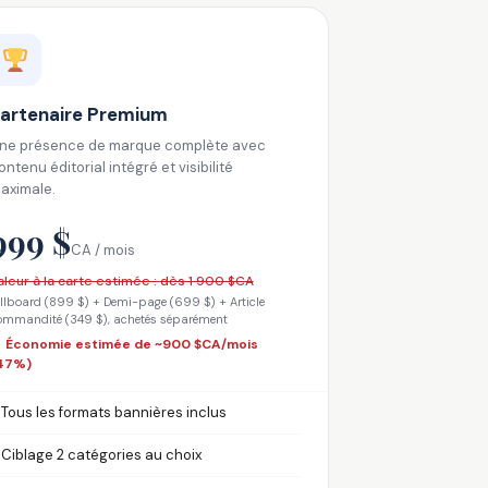
artenaire Premium
ne présence de marque complète avec
ontenu éditorial intégré et visibilité
aximale.
999 $
CA / mois
aleur à la carte estimée : dès 1 900 $CA
illboard (899 $) + Demi-page (699 $) + Article
ommandité (349 $), achetés séparément
 Économie estimée de ~900 $CA/mois
47%)
Tous les formats bannières inclus
✓
Ciblage 2 catégories au choix
✓