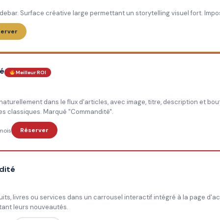
debar. Surface créative large permettant un storytelling visuel fort. Imposs
erver
ré
Meilleur ROI
turellement dans le flux d'articles, avec image, titre, description et bout
res classiques. Marqué "Commandité".
Réserver
mois
dité
its, livres ou services dans un carrousel interactif intégré à la page d'a
tant leurs nouveautés.