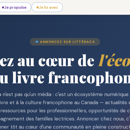
Je propulse
Je lis avec
ANNONCEZ SUR LITTÉRACA
ez au cœur de
l'éc
u livre francopho
a n'est pas qu'un média : c'est un écosystème numériqu
livre et à la culture francophone au Canada — actualités e
e, ressources pour les professionnel·le·s, opportunités de c
gnement des familles lectrices. Annoncer chez nous, c'
nner tôt au cœur d'une communauté en pleine construct