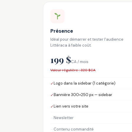
Présence
Idéal pour démarrer et tester l'audience
Littéraca à faible coût.
199 $
CA / mois
Valeur régulière : 320 $CA
Logo dans la sidebar (1 catégorie)
✓
Bannière 300×250 px — sidebar
✓
Lien vers votre site
✓
Newsletter
—
Contenu commandité
—