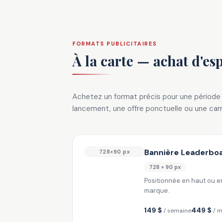
FORMATS PUBLICITAIRES
À la carte — achat d'es
Achetez un format précis pour une période 
lancement, une offre ponctuelle ou une ca
Bannière Leaderbo
728×90 px
728 × 90 px
Positionnée en haut ou en
marque.
149 $
449 $
/ semaine
/ m