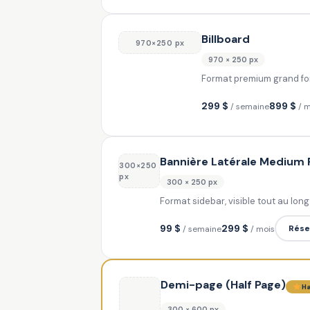
Billboard
970×250 px
970 × 250 px
Format premium grand form
299 $
899 $
/ semaine
/ 
Bannière Latérale Medium 
300×250
px
300 × 250 px
Format sidebar, visible tout au lon
99 $
299 $
Rése
/ semaine
/ mois
Demi-page (Half Page)
Ha
300 × 600 px