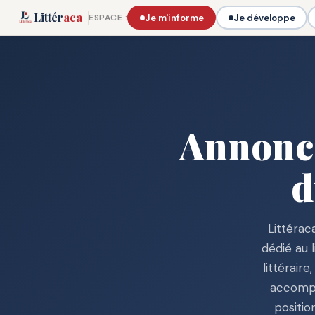
Littér
aca
Je m'informe
Je développe
ESPACE :
Annonc
d
Littérac
dédié au 
littérair
accompa
positio