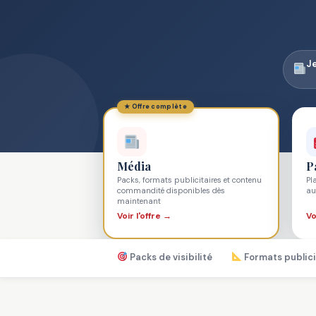
J
★ Offre complète
Média
P
Packs, formats publicitaires et contenu
Pl
commandité disponibles dès
au
maintenant
Voir l'offre →
Vo
Packs de visibilité
Formats publici