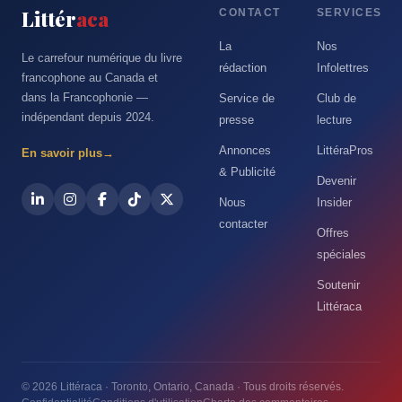
Littér
aca
CONTACT
SERVICES
La
Nos
Le carrefour numérique du livre
rédaction
Infolettres
francophone au Canada et
dans la Francophonie —
Service de
Club de
indépendant depuis 2024.
presse
lecture
Annonces
LittéraPros
En savoir plus
→
& Publicité
Devenir
Nous
Insider
contacter
Offres
spéciales
Soutenir
Littéraca
© 2026 Littéraca · Toronto, Ontario, Canada · Tous droits réservés.