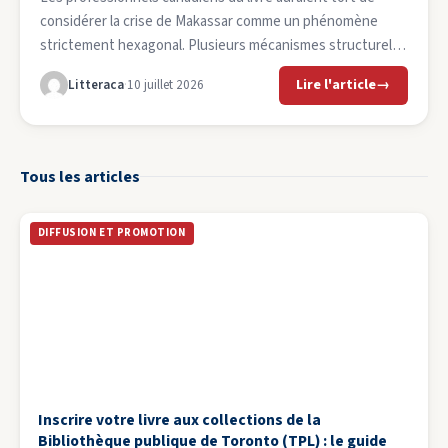
considérer la crise de Makassar comme un phénomène
strictement hexagonal. Plusieurs mécanismes structurels
à l’œuvre en France trouvent des échos directs dans
Lire l'article
→
Litteraca
·
10 juillet 2026
l’écosystème canadien francophone. La concentration de
la distribution et la dépendance des petits éditeurs. Au
Canada, la distribution du livre francophone repose sur un
nombre […]
Tous les articles
DIFFUSION ET PROMOTION
Inscrire votre livre aux collections de la
Bibliothèque publique de Toronto (TPL) : le guide