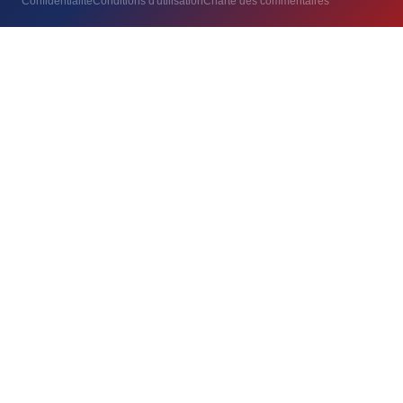
Confidentialité
Conditions d'utilisation
Charte des commentaires
Essentiels
REQUIS
Nécessaires au bon fonctionnement du site — session, sécurité,
préférences. Ne peuvent pas être désactivés.
Analytique
Nous aident à comprendre comment vous utilisez le site (Google
Analytics, statistiques anonymes). Aucune donnée vendue.
Publicité
Permettent d'afficher des publicités pertinentes (Google AdSense).
Vous pouvez refuser sans impact sur votre navigation.